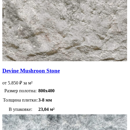
Devine Mushroon Stone
от
5.850
₽
за м²
Размер полотна:
800х400
Толщина плитки:
3-8 мм
В упаковке:
23,04 м²